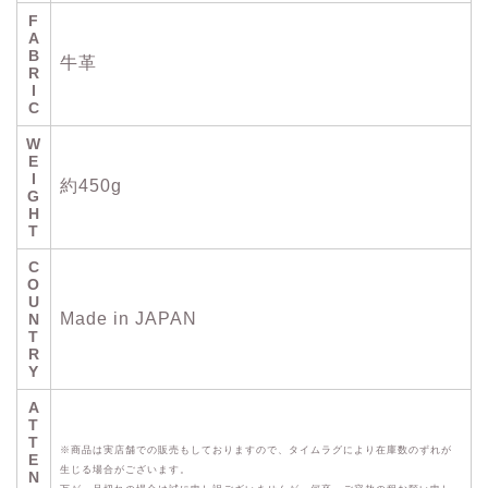
F
A
B
牛革
R
I
C
W
E
I
約450g
G
H
T
C
O
U
Made in JAPAN
N
T
R
Y
A
T
T
※商品は実店舗での販売もしておりますので、タイムラグにより在庫数のずれが
E
生じる場合がございます。
N