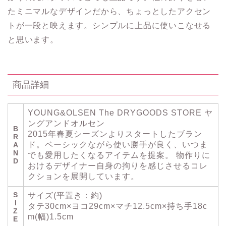
たミニマルなデザインだから、ちょっとしたアクセン
トが一段と映えます。シンプルに上品に使いこなせる
と思います。
商品詳細
YOUNG&OLSEN The DRYGOODS STORE ヤ
ングアンドオルセン
B
2015年春夏シーズンよりスタートしたブラン
R
ド。ベーシックながら使い勝手が良く、いつま
A
N
でも愛用したくなるアイテムを提案。 物作りに
D
おけるデザイナー自身の拘りを感じさせるコレ
クションを展開しています。
S
サイズ(平置き：約)
I
タテ30cm×ヨコ29cm×マチ12.5cm×持ち手18c
Z
m(幅)1.5cm
E