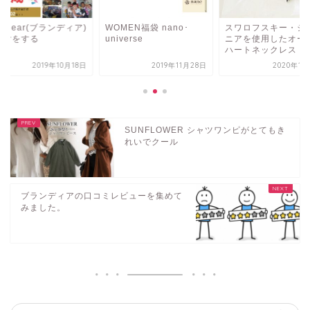
andear(ブランディア)
WOMEN福袋 nano･
スワロフスキー・ジ
寄付をする
universe
ニアを使用したオー
ハートネックレス
2019年10月18日
2019年11月28日
2020年1月
SUNFLOWER シャツワンピがとてもき
れいでクール
ブランディアの口コミレビューを集めて
みました。